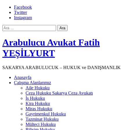
Skip
Facebook
to
Twitter
content
Instagram
Arama:
Arabulucu Avukat Fatih
YEŞİLYURT
SAKARYA ARABULUCUK – HUKUK ve DANIŞMANLIK
Anasayfa
Çalışma Alanlarımız
Aile Hukuku
Ceza Hukuku Sakarya Ceza Avukatı
İş Hukuku
Kira Hukuku
Miras Hukuku
Gayrimenkul Hukuku
Tazminat Hukuku
Mülteci Hukuku
Bilişim Hukuku