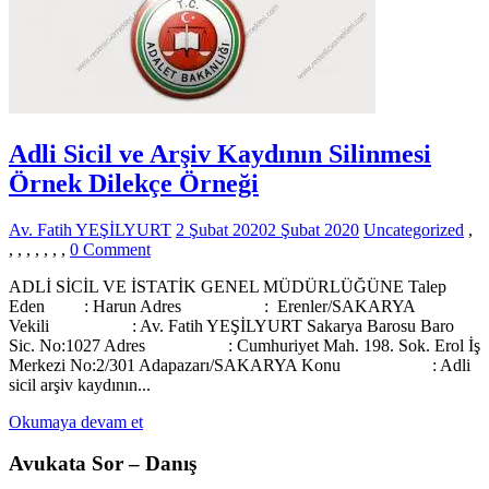
Adli Sicil ve Arşiv Kaydının Silinmesi
Örnek Dilekçe Örneği
Av. Fatih YEŞİLYURT
2 Şubat 2020
2 Şubat 2020
Uncategorized
,
on
,
,
,
,
,
,
,
0 Comment
Adli
ADLİ SİCİL VE İSTATİK GENEL MÜDÜRLÜĞÜNE Talep
Sicil
Eden : Harun Adres : Erenler/SAKARYA
ve
Vekili : Av. Fatih YEŞİLYURT Sakarya Barosu Baro
Arşiv
Sic. No:1027 Adres : Cumhuriyet Mah. 198. Sok. Erol İş
Kaydının
Merkezi No:2/301 Adapazarı/SAKARYA Konu : Adli
Silinmesi
sicil arşiv kaydının...
Örnek
Dilekçe
Okumaya devam et
Örneği
Avukata Sor – Danış