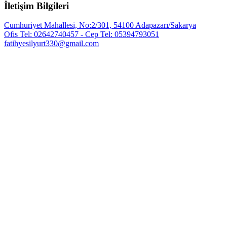
İletişim Bilgileri
Cumhuriyet Mahallesi, No:2/301, 54100 Adapazarı/Sakarya
Ofis Tel: 02642740457 - Cep Tel: 05394793051
fatihyesilyurt330@gmail.com