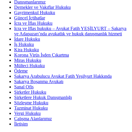
Danışmanlarımız
Dernekler ve Vakıflar Hukuku
Gayrimenkul Hukuku
Güncel İçtihatlar
İcra ve İflas Hukuku
Icra ve Iflas hukuku – Avukat Fatih YEŞİLYURT – Sakarya
ve Adapazarı’nda avukatlık ve hukuk danışmanlık hizmeti
İdare Hukuku
İş Hukuku
Kira Hukuku
Korona Virüs İşden Çıkartma
Miras Hukuku
Mülteci Hukuku
Ödeme
Sakarya Arabulucu Avukat Fatih Yeşilyurt Hakkında
Sakarya Boşanma Avukatı
Sanal Ofis
Şirketler Hukuku
Şirketlere Hukuk Danışmanlığı
Sözleşme Hukuku
Tazminat Hukuku
Vergi Hukuku
Çalışma Alanlarımız
İletişim