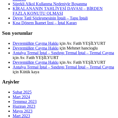
Sürekli Alkol Kullanma Nedeniyle Boşanma
KİRALANANIN TAHLİYESİ DAVASI – BİRDEN
FAZLA KONUTU OLMASI
Devre Tatil Sözleşmesinin İptali – Tapu İptali
Kısa Dönem İkamet İzni – İptal Kararı
Son yorumlar
Devremülkte Cayma Hakkı
için
Av. Fatih YEŞİLYURT
Devremülkte Cayma Hakkı
için
Mehmet hancioglu
Antalya Termal İptal – Sındırgı Termal İptal – Termal Cayma
için
Av. Fatih YEŞİLYURT
Devremülkte Cayma Hakkı
için
Av. Fatih YEŞİLYURT
Antalya Termal İptal – Sındırgı Termal İptal – Termal Cayma
için
Kütük kaya
Arşivler
Şubat 2025
Mart 2024
Temmuz 2023
Haziran 2023
Mayıs 2023
Mart 2023