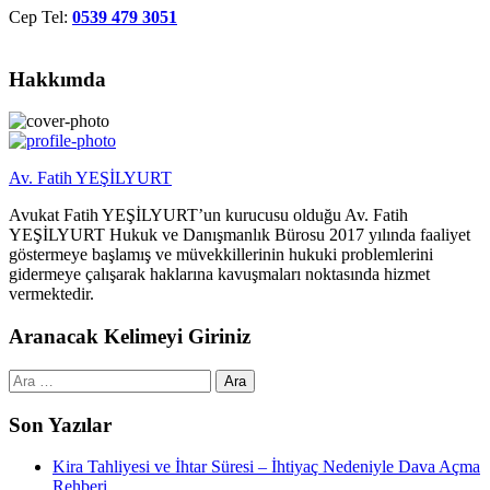
Cep Tel:
0539 479 3051
Hakkımda
Av. Fatih YEŞİLYURT
Avukat Fatih YEŞİLYURT’un kurucusu olduğu Av. Fatih
YEŞİLYURT Hukuk ve Danışmanlık Bürosu 2017 yılında faaliyet
göstermeye başlamış ve müvekkillerinin hukuki problemlerini
gidermeye çalışarak haklarına kavuşmaları noktasında hizmet
vermektedir.
Aranacak Kelimeyi Giriniz
Arama:
Son Yazılar
Kira Tahliyesi ve İhtar Süresi – İhtiyaç Nedeniyle Dava Açma
Rehberi