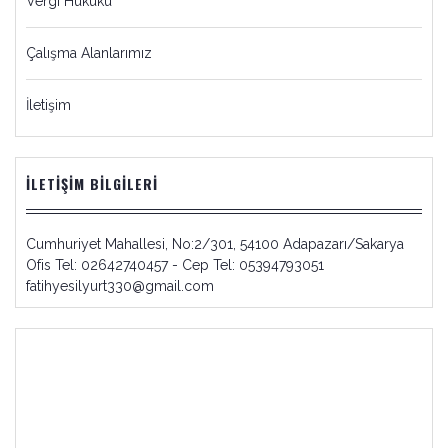
Vergi Hukuku
Çalışma Alanlarımız
İletişim
İLETIŞIM BILGILERI
Cumhuriyet Mahallesi, No:2/301, 54100 Adapazarı/Sakarya
Ofis Tel: 02642740457 - Cep Tel: 05394793051
fatihyesilyurt330@gmail.com