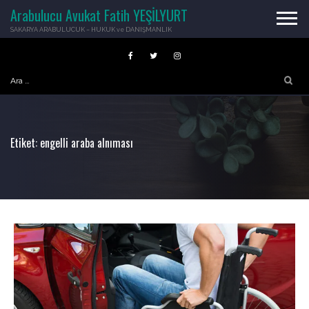
Skip
Arabulucu Avukat Fatih YEŞİLYURT
to
SAKARYA ARABULUCUK – HUKUK ve DANIŞMANLIK
content
Arama:
Etiket:
engelli araba alnıması