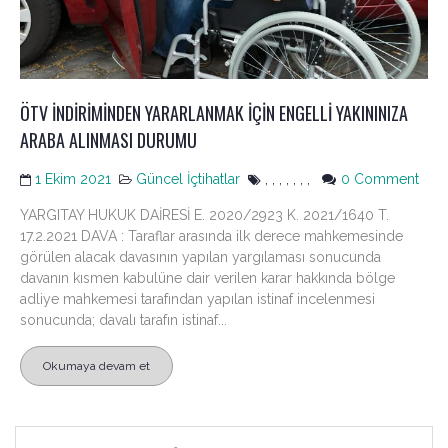
ÖTV İNDİRİMİNDEN YARARLANMAK İÇİN ENGELLİ YAKININIZA
ARABA ALINMASI DURUMU
on
1 Ekim 2021
Güncel İçtihatlar
,
,
,
,
,
,
,
0 Comment
ÖTV
YARGITAY HUKUK DAİRESİ E. 2020/2923 K. 2021/1640 T.
İND
17.2.2021 DAVA : Taraflar arasında ilk derece mahkemesinde
YAR
görülen alacak davasının yapılan yargılaması sonucunda
İÇİN
davanın kısmen kabulüne dair verilen karar hakkında bölge
ENG
adliye mahkemesi tarafından yapılan istinaf incelenmesi
YAKI
sonucunda; davalı tarafın istinaf...
ARA
ALI
Okumaya devam et
DU